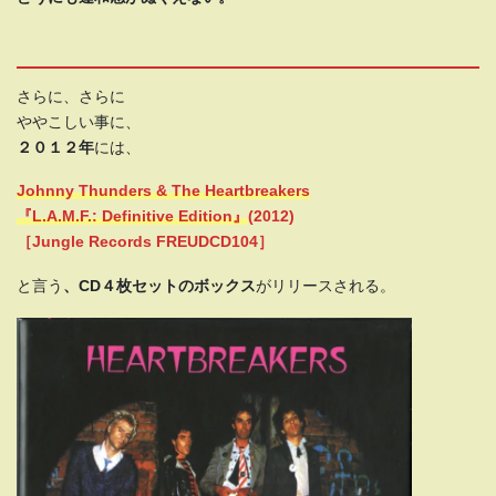
さらに、さらに
ややこしい事に、
２０１２年
には、
Johnny Thunders & The Heartbreakers
『L.A.M.F.: Definitive Edition』
(2012)
［Jungle Records FREUDCD104
］
と言う
、CD４枚セットのボックス
がリリースされる。