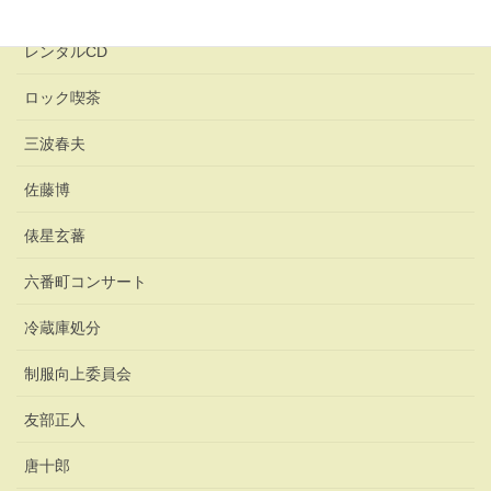
レンタカー
レンタルCD
ロック喫茶
三波春夫
佐藤博
俵星玄蕃
六番町コンサート
冷蔵庫処分
制服向上委員会
友部正人
唐十郎