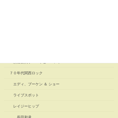
INU 町田町象
アーント・サリー
ウルトラ・ビデ、SS
変身キリン
変身キリン・須山公美子
須山公美子 ハッピーバンド
７０年代関西ロック
エディ、ブーケン ＆ ショー
ライブスポット
レイジーヒップ
長田和承