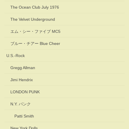
The Ocean Club July 1976
The Velvet Underground
エム・シー・ファイブ MC5
ブルー・チアー Blue Cheer
U.S.-Rock
Gregg Allman
Jimi Hendrix
LONDON PUNK
N.Y. パンク
Patti Smith
New York Dolls