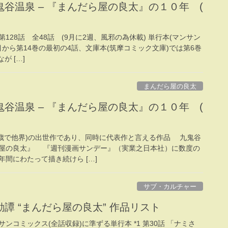
谷温泉 – 『まんだら屋の良太』の１０年 (
～第128話 全48話 (9月に2週、風邪の為休載) 単行本(マンサン
目から第14巻の最初の4話、文庫本(筑摩コミック文庫)では第6巻
が […]
まんだら屋の良太
谷温泉 – 『まんだら屋の良太』の１０年 (
62歳で他界)の出世作であり、同時に代表作と言える作品 九鬼谷
屋の良太』 『週刊漫画サンデー』（実業之日本社）に数度の
間にわたって描き続けら […]
サブ・カルチャー
譚 “まんだら屋の良太” 作品リスト
サンコミックス(全話収録)に準ずる単行本 *1 第30話 「ナミさ