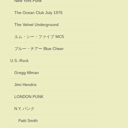
New York Punk
The Ocean Club July 1976
The Velvet Underground
エム・シー・ファイブ MC5
ブルー・チアー Blue Cheer
U.S.-Rock
Gregg Allman
Jimi Hendrix
LONDON PUNK
N.Y. パンク
Patti Smith