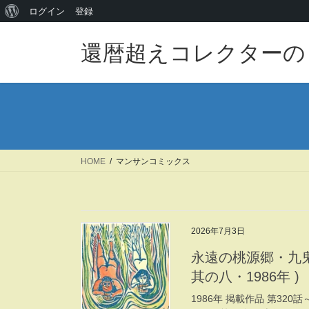
WordPress
ログイン
登録
コ
ナ
に
ン
ビ
還暦超えコレクターの
つ
テ
ゲ
い
ン
ー
ツ
シ
て
へ
ョ
ス
ン
キ
に
ッ
移
HOME
マンサンコミックス
プ
動
2026年7月3日
永遠の桃源郷・九鬼
其の八・1986年 )
1986年 掲載作品 第320