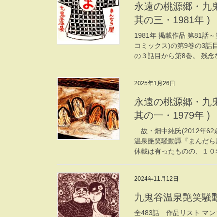
永遠の桃源郷・九鬼
其の三・1981年 )
1981年 掲載作品 第81話
コミックス)の第9巻の3話
の３話目から第8巻。 残念な
2025年1月26日
永遠の桃源郷・九鬼
其の一・1979年 )
故・畑中純氏(2012年
温泉艶笑騒動譚『まんだら
休載は有ったものの、１０年
2024年11月12日
九鬼谷温泉艶笑騒動
全483話 作品リスト マン