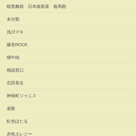
暗黒舞踏 日本維新派 曲馬館
未分類
浅川マキ
爆音ROCK
畑中純
相談窓口
石田長生
神保町ジャニス
老眼
虹色ほたる
赤色エレジー