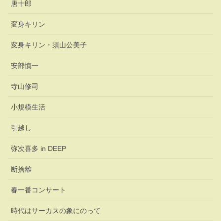
唐十郎
変身キリン
変身キリン・須山公美子
安部慎一
寺山修司
小規模生活
引越し
弥次喜多 in DEEP
断捨離
春一番コンサート
時代はサーカスの象にのって