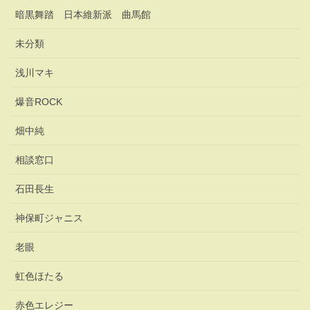
暗黒舞踏 日本維新派 曲馬館
未分類
浅川マキ
爆音ROCK
畑中純
相談窓口
石田長生
神保町ジャニス
老眼
虹色ほたる
赤色エレジー