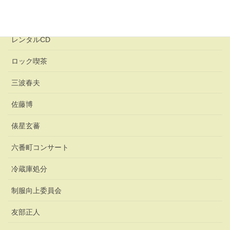
レンタカー
レンタルCD
ロック喫茶
三波春夫
佐藤博
俵星玄蕃
六番町コンサート
冷蔵庫処分
制服向上委員会
友部正人