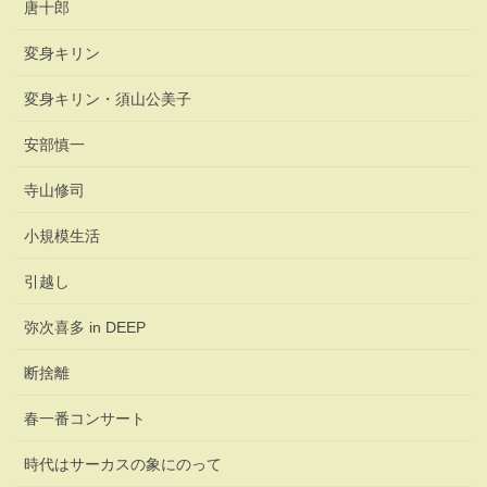
唐十郎
変身キリン
変身キリン・須山公美子
安部慎一
寺山修司
小規模生活
引越し
弥次喜多 in DEEP
断捨離
春一番コンサート
時代はサーカスの象にのって