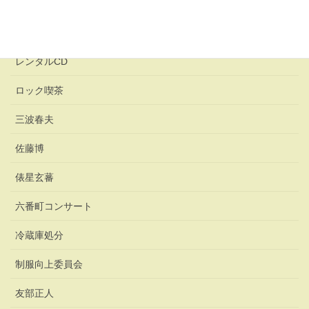
レイ・ブラッドベリ
レンタカー
レンタルCD
ロック喫茶
三波春夫
佐藤博
俵星玄蕃
六番町コンサート
冷蔵庫処分
制服向上委員会
友部正人