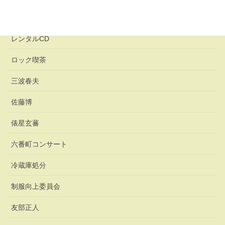
レンタカー
レンタルCD
ロック喫茶
三波春夫
佐藤博
俵星玄蕃
六番町コンサート
冷蔵庫処分
制服向上委員会
友部正人