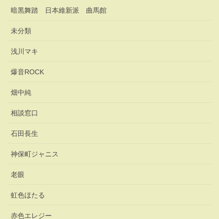
暗黒舞踏 日本維新派 曲馬館
未分類
浅川マキ
爆音ROCK
畑中純
相談窓口
石田長生
神保町ジャニス
老眼
虹色ほたる
赤色エレジー