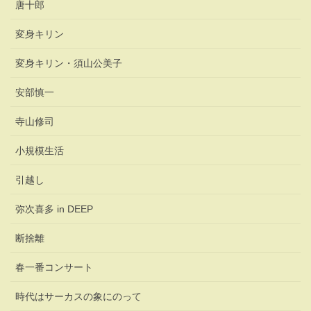
唐十郎
変身キリン
変身キリン・須山公美子
安部慎一
寺山修司
小規模生活
引越し
弥次喜多 in DEEP
断捨離
春一番コンサート
時代はサーカスの象にのって